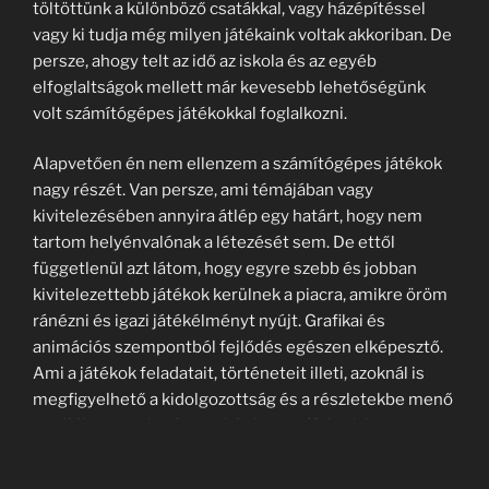
töltöttünk a különböző csatákkal, vagy házépítéssel
vagy ki tudja még milyen játékaink voltak akkoriban. De
persze, ahogy telt az idő az iskola és az egyéb
elfoglaltságok mellett már kevesebb lehetőségünk
volt számítógépes játékokkal foglalkozni.
Alapvetően én nem ellenzem a számítógépes játékok
nagy részét. Van persze, ami témájában vagy
kivitelezésében annyira átlép egy határt, hogy nem
tartom helyénvalónak a létezését sem. De ettől
függetlenül azt látom, hogy egyre szebb és jobban
kivitelezettebb játékok kerülnek a piacra, amikre öröm
ránézni és igazi játékélményt nyújt. Grafikai és
animációs szempontból fejlődés egészen elképesztő.
Ami a játékok feladatait, történeteit illeti, azoknál is
megfigyelhető a kidolgozottság és a részletekbe menő
aprólékos munka. A zenei és hang effektek is nagyon
sokat változtak, fejlődtek, és hihetetlen pluszt képesek
hozzáadni a játékélményhez. Van néhány olyan játék,