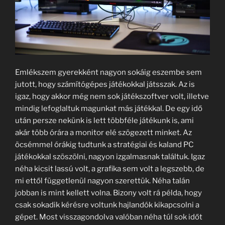
Emlékszem gyerekként nagyon sokáig eszembe sem
jutott, hogy számítógépes játékokkal játsszak. Az is
igaz, hogy akkor még nem sok játékszoftver volt, illetve
mindig lefoglaltuk magunkat más játékkal. De egy idő
után persze nekünk is lett többféle játékunk is, ami
akár több órára a monitor elé szögezett minket. Az
öcsémmel órákig tudtunk a stratégiai és kaland PC
játékokkal szöszölni, nagyon izgalmasnak találtuk. Igaz
néha kicsit lassú volt, a grafika sem volt a legszebb, de
mi ettől függetlenül nagyon szerettük. Néha talán
jobban is mint kellett volna. Bizony volt rá példa, hogy
csak sokadik kérésre voltunk hajlandók kikapcsolni a
gépet. Most visszagondolva valóban néha túl sok időt