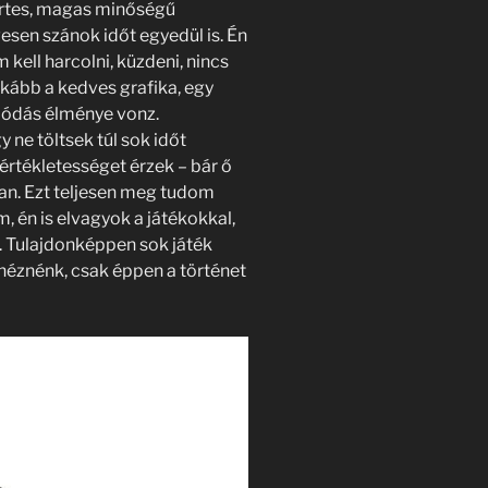
yertes, magas minőségű
ívesen szánok időt egyedül is. Én
 kell harcolni, küzdeni, nincs
kább a kedves grafika, egy
olódás élménye vonz.
 ne töltsek túl sok időt
értékletességet érzek – bár ő
an. Ezt teljesen meg tudom
, én is elvagyok a játékokkal,
. Tulajdonképpen sok játék
 néznénk, csak éppen a történet