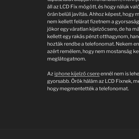
áll az LCD Fix mögött, és hogy náluk va
órán belüli javítás. Ahhoz képest, hogy 
nem kellett felárat fizetnem a gyorsaság
jókor egy váratlan kijelzőcsere, de ha má
kellett egy rakás pénzt otthagynom, ha
hozták rendbe a telefonomat. Nekem enn
azért remélem, hogy nem mostanság kell
meglátogatnom.
Az
iphone kijelző csere
ennél nem is leh
gyorsabb. Örök hálám az LCD Fixnek, me
hogy megmentették a telefonomat.