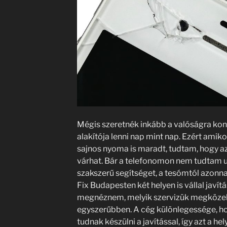
Mégis szeretnék inkább a valóságra konc
alakítója lenni nap mint nap. Ezért amiko
sajnos nyoma is maradt, tudtam, hogy az
várhat. Bár a telefonomon nem tudtam u
szakszerű segítséget, a tesómtól azonna
Fix Budapesten két helyen is vállal javítá
megnéznem, melyik szervizük megköze
egyszerűbben. A cég különlegessége, hog
tudnak készülni a javítással, így azt a hel