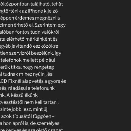
óközpontban található, tehát
egtörténik az iPhone kijelző
nképpen érdemes megnézni a
 címen érhető el. Szerintem egy
valóban fontos tudnivalókról
ista elérhető márkánként és
egyéb javítandó eszközökre
len szervizről beszélünk, így
telefonok mellett például
kerük titka, hogy rengeteg
l tudnak mihez nyúlni, és
LCD Fixnél alapvetés a gyors és
s, ráadásul a telefonunk
nk. A készülékünk
esztéstől nem kell tartani,
zinte jobb lesz, mint új
 azok típusától függően –
a honlapról is, de személyes
re kedves és szakértő csapat