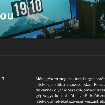
YOU
IT
Már egészen megszoktam, hogy a bará
játékok jelentik a kikapcsolódást. Persz
de vannak olyan időszakok, amikor hossz
gép vagy a konzol előtt ülve. Én is játsz
játékok, amelyeket szívesen veszünk elő 