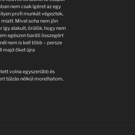
lóban nem csak ígéret az egy
milyen profi munkát végeztek,
 miatt. Mivel soha nem jön
r így alakult, örülök, hogy nem
nem egészen baráti összegért
él nem is kell több – persze
 majd őket újra
etett volna egyszerűbb és
rt túlzás nélkül mondhatom,