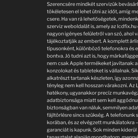
Szerencsére mindkét szervizük bevásárl
tökéletesen el lehet ütni az időt, amíg m
csere. Ha van rá lehetőségetek, minde
szerviz weboldalát is, amely az lcdfix.hu
nagyon igényes felületről van szó, ahol 
tájékoztatják az embert. A komplett árl
típusonként, különböző telefonokra és 
bontva. Jó tudni azt is, hogy márkafügget
nem csak Apple termékeket javítanak: a 
konzolokat és tableteket is vállalnak. Si
alkatrészt tartanak készleten, így azonna
tényleg nem kell hosszan várakozni. Az 
hatékony, ugyanakkor precíz munkavégzé
adatbiztonsága miatt sem kell aggódnu
biztonságban van náluk, semmilyen adatv
fájltörlésre sincs szükség. A telefonunk s
korában, és az elvégzett munkálatokra –
garanciát is kapunk. Sok minden kiderül 
tapasztalat alapján mondhatom, mennyi