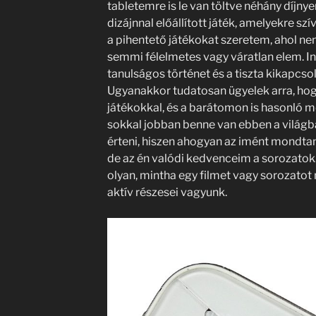
tabletemre is le van töltve néhány díjn
dizájnnal előállított játék, amelyekre sz
a pihentető játékokat szeretem, ahol nem
semmi félelmetes vagy váratlan elem. In
tanulságos történet és a tiszta kikapcs
Ugyanakkor tudatosan ügyelek arra, hogy
játékokkal, és a barátomon is hasonló m
sokkal jobban benne van ebben a világb
érteni, hiszen ahogyan az imént mondtam
de az én valódi kedvenceim a sorozatok
olyan, mintha egy filmet vagy sorozatot
aktív részesei vagyunk.