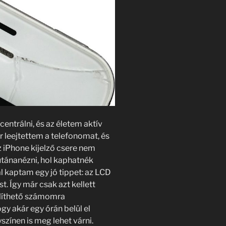
entrálni, és az életem aktív
r leejtettem a telefonomat, és
 iPhone kijelző csere nem
tánanézni, hol kaphatnék
l kaptam egy jó tippet: az LCD
st. Így már csak azt kellett
líthető számomra
y akár egy órán belül el
yszínen is meg lehet várni.